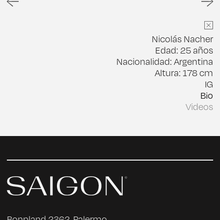
Nicolás Nacher
Edad: 25 años
Nacionalidad: Argentina
Altura: 178 cm
IG
Bio
Videos
Nacido en San Martín de los Andes, Neuquén.
Comenzó su formación actoral a los 8 años
con Sandra Monteagudo y Mariano Tenaglia. A
los 15 años participó en la película Temporada
de Caza. Desempeña su labor en el ámbito
audiovisual como actor en publicidad y ficción.
Ha trabajado en proyectos junto a artistas
como Germán Palacios, Rita Pauls, Mara
Bestelli, Valentina Zenere y Adriana Campos
Salazar. Sus últimos trabajos incluyen: Nahir
(2024, Amazon Prime), Tres Tiempos (2022, en
Bonpland 2362, Palermo