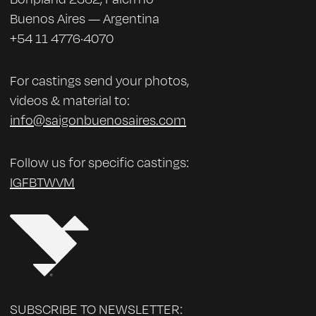
postproducción), Dobles (2023, en
Buenos Aires — Argentina
postproducción). En 2021 se mudó a Buenos
+54 11 4776·4070
Aires, donde continuó su formación actoral con
destacados profesores como Paula Grinszpan,
Edgardo Castro y Florencia Dyszel, entre otros.
For castings send your photos,
Actualmente, cursa la Licenciatura en
videos & material to:
Actuación en la UNA.
info@saigonbuenosaires.com
Follow us for specific castings:
IG
FB
TW
VM
SUBSCRIBE TO NEWSLETTER: