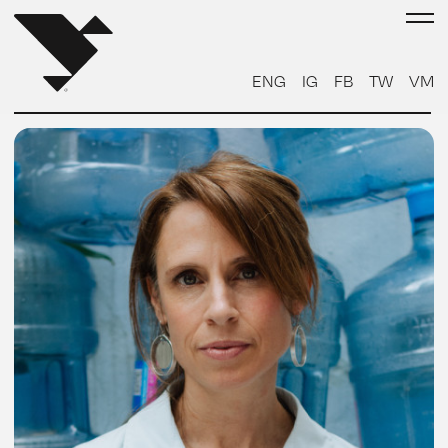
ENG
IG
FB
TW
VM