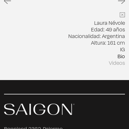
Laura Névole
Edad: 49 años
Nacionalidad: Argentina
Altura: 161 cm
IG
Bio
Videos
Nació en Buenos Aires, Argentina, en el 1977.
Como actriz se formó fundamentalmente con
Ricardo Bartís y Alejandro Catalán; es
dramaturga egresada de la Escuela Municipal
de Arte Dramático (EMAD) bajo la dirección de
Mauricio Kartún, y licenciada en Psicología UBA.
Trabajó en teatro, cine y televisión convocada
por directores como Bernardo Cappa, Rubén
Sabbadini, Guillermo Cacace, Christian García,
Paula Fanelli, July Massaccesi, Erwin
Luchtenberg, Agustina Comedi, Vivi Tellas,
Bonpland 2362, Palermo