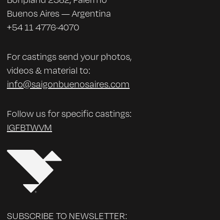
Lucía Seles, Gonzalo García Pelayo, Paco
Buenos Aires — Argentina
Campano, Jimena Repetto, Facundo Escudero,
+54 11 4776·4070
entre otrxs. Con varios espectáculos, series y
películas participó en Competencia Oficial de
Buenos Aires Festival Internacional de Cine
For castings send your photos,
Independiente (BAFICI); Festival Internacional
videos & material to:
de Buenos Aires (FIBA); Fiesta de Teatro CABA;
info@saigonbuenosaires.com
Fiesta Nacional del Teatro INT; Catálogo de
Espectáculos INT; Festival de Teatro de Rafaela
(Santa Fe); Festival Argentino de Artes
Follow us for specific castings:
Escénicas (UNL); Festival Cultura
IG
FB
TW
VM
Independiente de Bs. As.; Festival Escena
Independiente Valparaíso (Chile); Festival de
Almada (Lisboa, Portugal); Mostra Internacional
de Teatro de Ribadavia (Galicia, España);
Espacio Alternativo Sta. Cruz de la Sierra
(Bolivia); Festival Internacional Violencia de
Género Bs. As.; Competencia Oficial Sicily Web
Fest; Miami Web Series Festival; Los Ángeles
Cine Fest; International Online London Web
SUBSCRIBE TO NEWSLETTER: